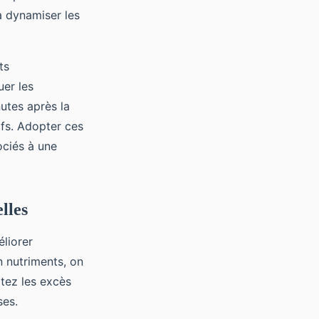
à dynamiser les
ts
uer les
utes après la
ifs. Adopter ces
ociés à une
lles
éliorer
en nutriments, on
itez les excès
ses.