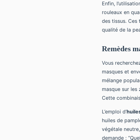
Enfin, l’utilisat
rouleaux en quar
des tissus. Ces 
qualité de la pe
Remèdes mai
Vous recherchez 
masques et env
mélange populai
masque sur les 
Cette combinaiso
L’emploi d’
huile
huiles de pampl
végétale neutre,
demande : “Quelle