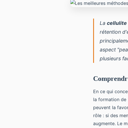
La
cellulite
rétention d'
principaleme
aspect "pea
plusieurs f
Comprendre l
En ce qui conce
la formation de
peuvent la favo
rôle : si des m
augmente. Le mét