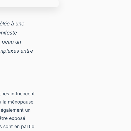
êlée à une
anifeste
a peau un
mplexes entre
ènes influencent
ou la ménopause
e également un
 être exposé
s sont en partie