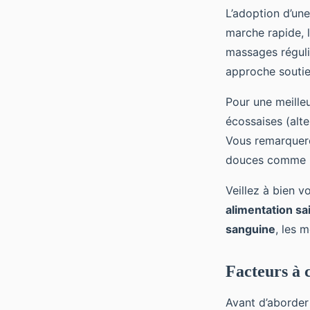
L’adoption d’un
marche rapide, l
massages régulie
approche soutien
Pour une meille
écossaises (alte
Vous remarquere
douces comme le
Veillez à bien v
alimentation sa
sanguine
, les 
Facteurs à 
Avant d’aborder 