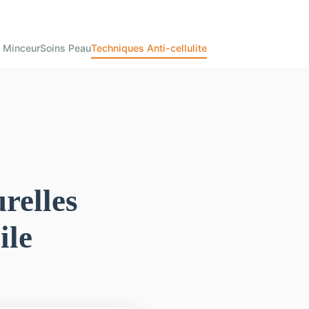
 Minceur
Soins Peau
Techniques Anti-cellulite
relles
ile