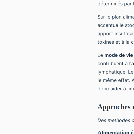
déterminés par l
Sur le plan alim
accentue le stoc
apport insuffisan
toxines et à la 
Le
mode de vie
contribuent à l’
a
lymphatique. Le
le même effet. 
donc aider à li
Approches n
Des méthodes do
Alimentation é