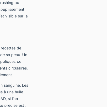
brushing ou
ssouplissement
t visible sur la
 recettes de
de sa peau. Un
appliquez ce
ts circulaires.
alement.
on sanguine. Les
s à une huile
D, si l’on
se précise est :