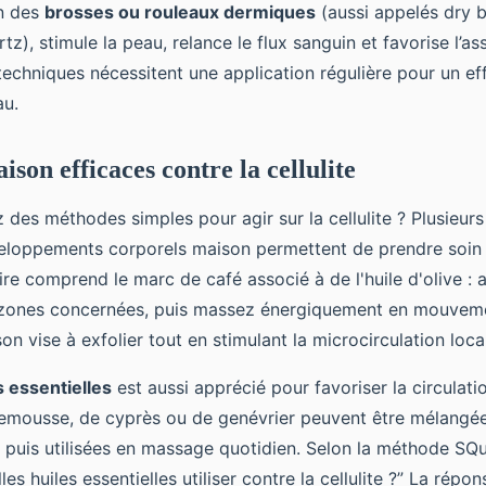
ion des
brosses ou rouleaux dermiques
(aussi appelés dry 
tz), stimule la peau, relance le flux sanguin et favorise l’a
techniques nécessitent une application régulière pour un effe
au.
son efficaces contre la cellulite
des méthodes simples pour agir sur la cellulite ? Plusieurs
eloppements corporels maison permettent de prendre soin 
re comprend le marc de café associé à de l'huile d'olive : 
zones concernées, puis massez énergiquement en mouvemen
n vise à exfolier tout en stimulant la microcirculation loc
s essentielles
est aussi apprécié pour favoriser la circulati
emousse, de cyprès ou de genévrier peuvent être mélangée
 puis utilisées en massage quotidien. Selon la méthode SQuA
s huiles essentielles utiliser contre la cellulite ?” La répon