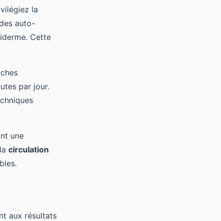
vilégiez la
 des auto-
piderme. Cette
uches
utes par jour.
echniques
ant une
 la
circulation
bles.
nt aux résultats