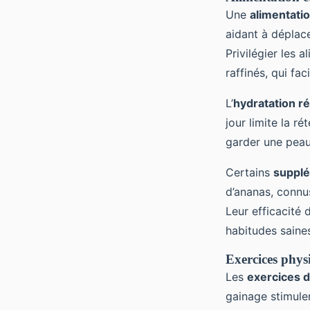
Une
alimentatio
aidant à déplace
Privilégier les 
raffinés, qui fa
L’
hydratation ré
jour limite la ré
garder une peau 
Certains
supplé
d’ananas, connus
Leur efficacité 
habitudes saine
Exercices physi
Les
exercices d
gainage stimule