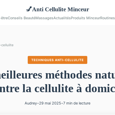
Anti Cellulite Minceur
💅
-être
Conseils Beauté
Massages
Actualités
Produits Minceur
Routines
cellulite
TECHNIQUES ANTI-CELLULITE
eilleures méthodes natu
ntre la cellulite à domic
Audrey
•
29 mai 2025
•
7 min de lecture