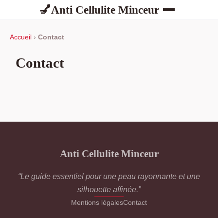
Anti Cellulite Minceur
💅
Accueil
›
Contact
Contact
Anti Cellulite Minceur
“Le guide essentiel pour une peau rayonnante et une
silhouette affinée.”
Mentions légales
Contact